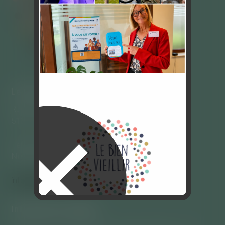
Le bien vieillir
Rue Mazy 90
✕
5100 – Jambes
Téléphone : 081/65.87.00
Numéro d’entreprise 0867.249.779
info@Lebienvieillir.com
Informations légales