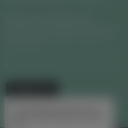
Politique de confidentialité, mentions légales , CGV
Abonnez-vous à ce blog par e-mail.
Saisissez votre adresse e-mail pour vous abonner à ce
blog et recevoir une notification de chaque nouvel
article par e-mail.
Ceci se fermera dans
18
secondes
Adresse
e-
mail
ABONNEZ-VOUS
✕
Rejoignez les 441 autres abonnés
Ce site Web utilise des cookies pour vous
garantir la meilleure expérience sur notre site
Web.