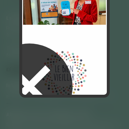
Le bien vieillir
Rue Mazy 90
5100 – Jambes
Téléphone : 081/65.87.00
✕
Numéro d’entreprise 0867.249.779
info@Lebienvieillir.com
Informations légales
Politique de confidentialité, mentions légales , CGV
Abonnez-vous à ce blog par e-mail.
Saisissez votre adresse e-mail pour vous abonner à ce