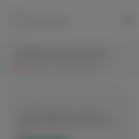
modal-check
Toilette autrement
Home
Thème : "Toilette autrement"
La toilette autrement : faire d’un
moment d’hygiène un moment de bien-
être.